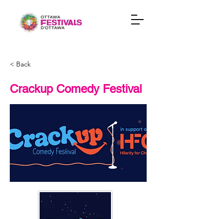
< Back
Crackup Comedy Festival