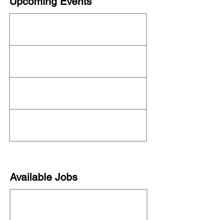
Upcoming Events
This organization is not currently hosting an
event! Check out the full
OFN Calendar
for
what else is upcoming.
Available Jobs
This organization is not currently hiring. See
all organizations hiring on our
job board
!