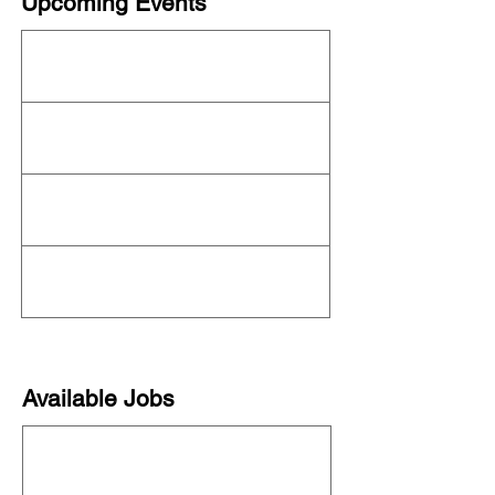
Upcoming Events
This organization is not currently hosting an
event! Check out the full
OFN Calendar
for
what else is upcoming.
Available Jobs
This organization is not currently hiring. See
all organizations hiring on our
job board
!