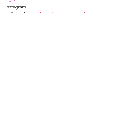
Instagram 
(bilingue): 
http://www.instagram.com/c
dntulipfest/
See All
Recent Posts