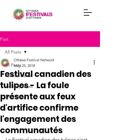
Post
All Posts
Ottawa Festival Network
All Posts
May 25, 2018
Festival canadien des
Festival News
tulipes - La foule
Industry News
présente aux feux
OFN News
d'artifice confirme
l'engagement des
communautés
Le Festival canadien des tulipes s'est 