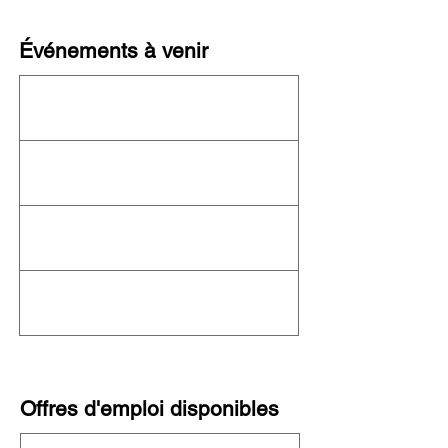
Événements à venir
Cet organisme n'organise actuellement
aucun événement ! Consultez le
calendrier
complet de l'OFN
pour connaître les autres
événements à venir.
Offres d'emploi disponibles