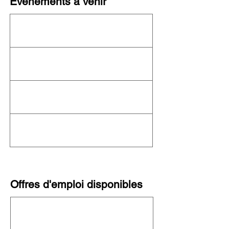
Événements à venir
Cet organisme n'organise actuellement
aucun événement ! Consultez le
calendrier
complet de l'OFN
pour connaître les autres
événements à venir.
Offres d'emploi disponibles
Cette organisation ne recrute pas
actuellement. Consultez toutes les
organisations qui recrutent sur notre