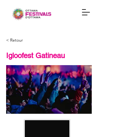
< Retour
Igloofest Gatineau