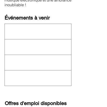
musique électronique et une ambiance
inoubliable !
Événements à venir
Cet organisme n'organise actuellement
aucun événement ! Consultez le
calendrier
complet de l'OFN
pour connaître les autres
événements à venir.
Offres d'emploi disponibles