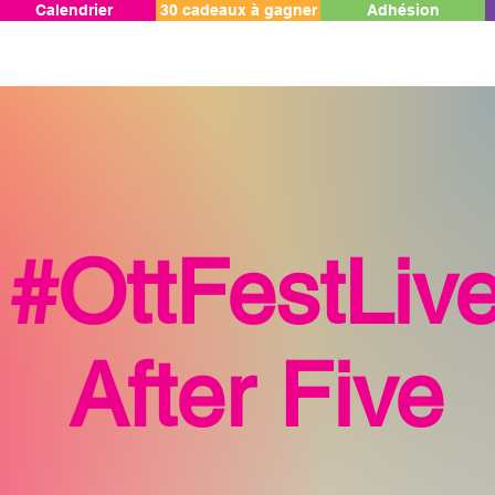
Calendrier
30 cadeaux à gagner
Adhésion
#OttFestLiv
After Five