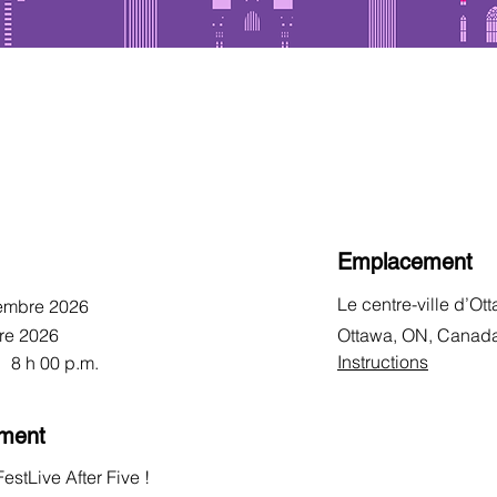
Emplacement
Le centre-ville d’Ot
embre 2026
re 2026
Ottawa, ON, Canad
Instructions
8 h 00 p.m.
ement
stLive After Five !