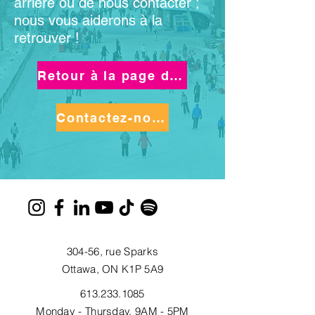
arrière ou de nous contacter ;
nous vous aiderons à la
retrouver !
Retour à la page d'accueil
Contactez-nous
304-56, rue Sparks
Ottawa, ON K1P 5A9
613.233.1085
Monday - Thursday, 9AM - 5PM