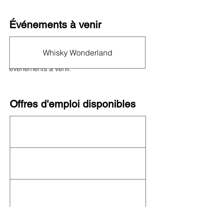
Événements à venir
Cet organisme n'organise actuellement
aucun événement ! Consultez le
calendrier
Whisky Wonderland
complet de l'OFN
pour connaître les autres
événements à venir.
Offres d'emploi disponibles
Cette organisation ne recrute pas
actuellement. Consultez toutes les
organisations qui recrutent sur notre
plateforme d'emploi
!