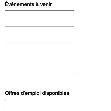
Événements à venir
Cet organisme n'organise actuellement
aucun événement ! Consultez le
calendrier
complet de l'OFN
pour connaître les autres
événements à venir.
Offres d'emploi disponibles
Cette organisation ne recrute pas
actuellement. Consultez toutes les