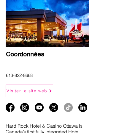
Coordonnées
613-822-8668
Visiter le site web
Hard Rock Hotel & Casino Ottawa is
Canada’s first fully integrated Hotel,