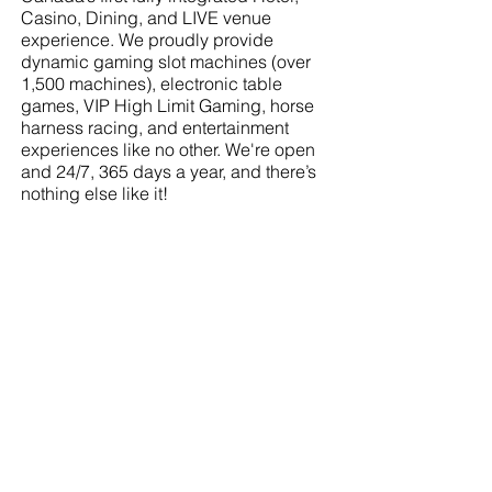
Casino, Dining, and LIVE venue
experience. We proudly provide
dynamic gaming slot machines (over
1,500 machines), electronic table
games, VIP High Limit Gaming, horse
harness racing, and entertainment
experiences like no other. We're open
and 24/7, 365 days a year, and there’s
nothing else like it!