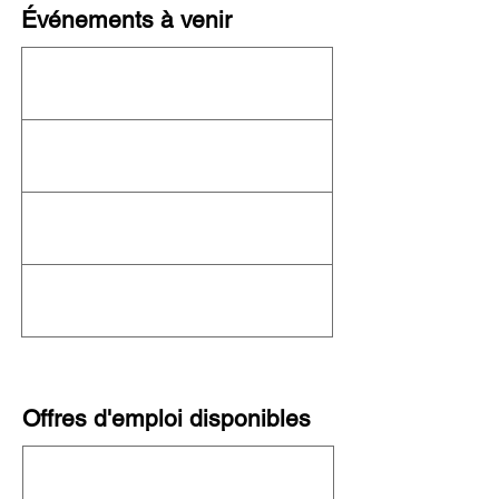
Événements à venir
Cet organisme n'organise actuellement
aucun événement ! Consultez le
calendrier
complet de l'OFN
pour connaître les autres
événements à venir.
Offres d'emploi disponibles
Cette organisation ne recrute pas
actuellement. Consultez toutes les