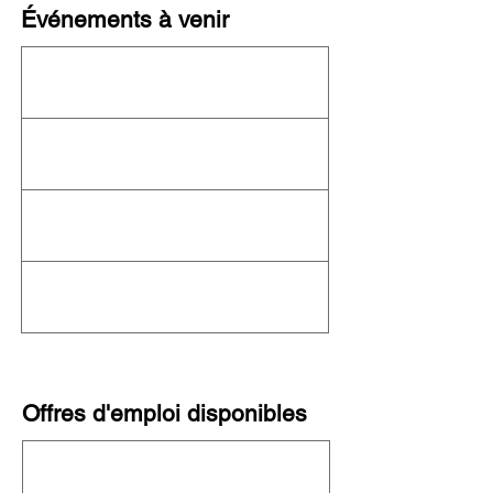
Événements à venir
Cet organisme n'organise actuellement
aucun événement ! Consultez le
calendrier
complet de l'OFN
pour connaître les autres
événements à venir.
Offres d'emploi disponibles
Cette organisation ne recrute pas
actuellement. Consultez toutes les