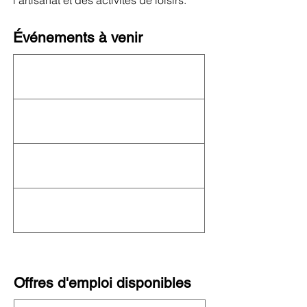
l'artisanat et des activités de loisirs.
Événements à venir
Cet organisme n'organise actuellement
aucun événement ! Consultez le
calendrier
complet de l'OFN
pour connaître les autres
événements à venir.
Offres d'emploi disponibles