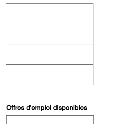
Cet organisme n'organise actuellement
aucun événement ! Consultez le
calendrier
complet de l'OFN
pour connaître les autres
événements à venir.
Offres d'emploi disponibles
Cette organisation ne recrute pas
actuellement. Consultez toutes les
organisations qui recrutent sur notre
plateforme d'emploi
!