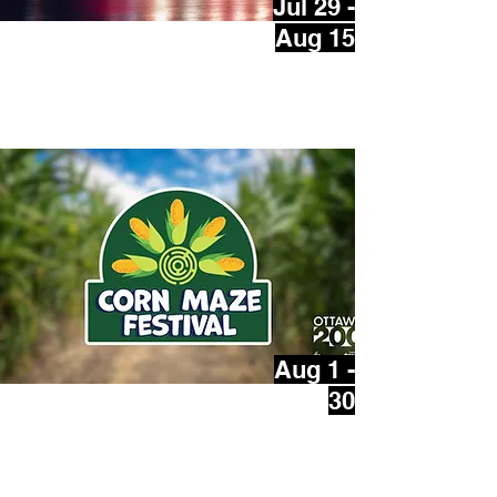
Jul 29 -
Aug 15
Les Grands Feux du Casino
Lac-Leamy
Aug 1 -
30
Festival du Labyrinthe de
Maïs