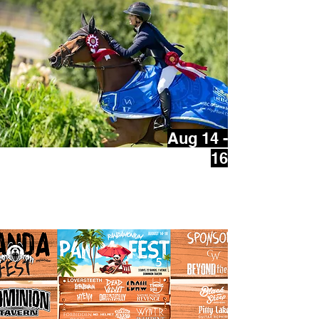
Aug 14 -
16
RBC Ottawa International
CSI4* CSI2*