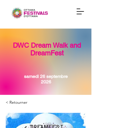
DWC Dream Walk and
DreamFest
samedi 26 septembre
2026
< Retourner