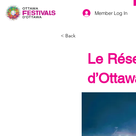
Member Log In
< Back
Le Rése
d’Ottaw