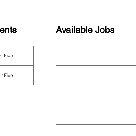
ents
Available Jobs
ently hosting an
This organization is not currently hiring.
er Five
N Calendar
for
See all organizations hiring on our
job
board
!
er Five