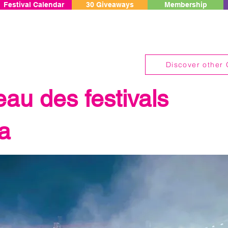
Festival Calendar
30 Giveaways
Membership
Discover other 
au des festivals
a