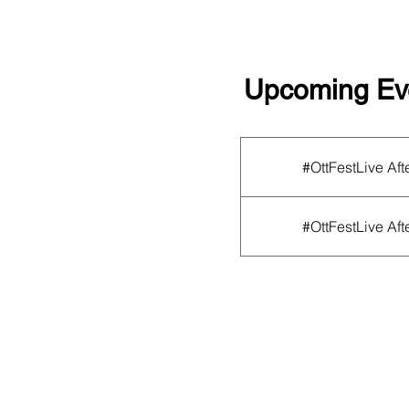
Upcoming Ev
This organization is not curr
#OttFestLive Aft
event! Check out the full
OF
what else is upcoming.
#OttFestLive Aft