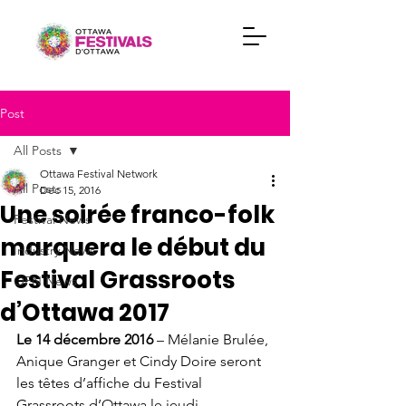
Post
All Posts
Ottawa Festival Network
All Posts
Dec 15, 2016
Une soirée franco-folk
Festival News
marquera le début du
Industry News
Festival Grassroots
OFN News
d’Ottawa 2017
Le 14 décembre 2016
 – Mélanie Brulée, 
Anique Granger et Cindy Doire seront 
les têtes d’affiche du Festival 
Grassroots d’Ottawa le jeudi 