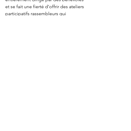
et se fait une fierté d’offrir des ateliers 
participatifs rassembleurs qui 
resserrent les liens d’appartenance à la 
collectivité dans un esprit de 
- 30 -
Personne-ressource pour les médias : 
Bob Nesbitt, 
613-794-9161
; courriel : 
nesbittr@sympatico.ca
Pour plus d’information :

Site Web : 
ottawagrassrootsfestival.com
Facebook : 
www.facebook.com/pages/Ottawa-