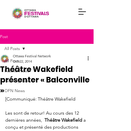
Post
All Posts
Ottawa Festival Network
All Posts
Oct 22, 2014
Théâtre Wakefield
Festival News
présenter « Balconville
Industry News
»
OFN News
[Communiqué: Théâtre Wakefield

Les 
sont de retour! Au cours des 12 
dernières années,  
Théâtre Wakefield
 a 
conçu et présenté des productions 