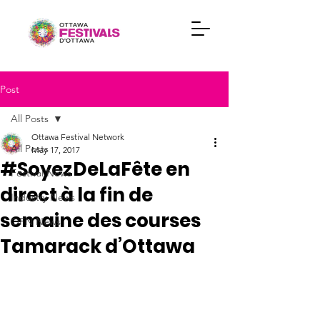
Post
All Posts
Ottawa Festival Network
All Posts
May 17, 2017
#SoyezDeLaFête en
Festival News
direct à la fin de
Industry News
semaine des courses
OFN News
Tamarack d’Ottawa