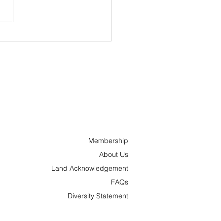
 Grands Feux du
ino Lac-Leamy back
s Wednesday for a
urful 29th edition
Membership
About Us
Land Acknowledgement
FAQs
Diversity Statement