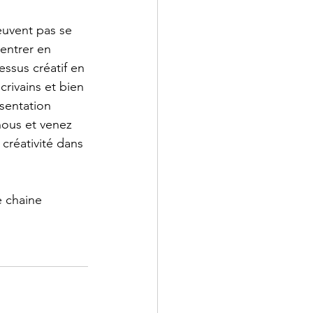
euvent pas se 
'entrer en 
essus créatif en 
rivains et bien 
ésentation 
nous et venez 
créativité dans 
e chaine 