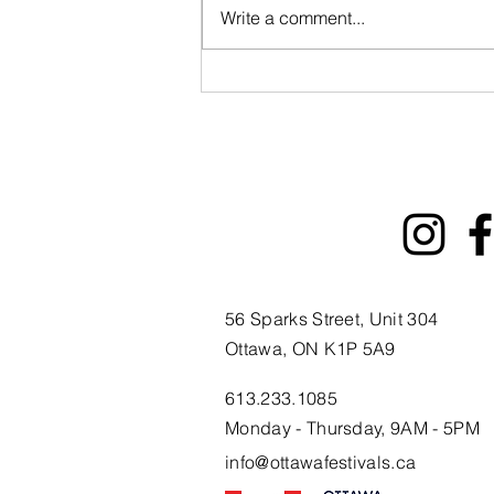
Write a comment...
Broncs and ’Tonks
Launches “Hometown
Heroes” Campaign to
Recognize Outstanding
People Across Ottawa
and the Surrounding
Area
56 Sparks Street, Unit 304
Ottawa, ON K1P 5A9
613.233.1085
Monday - Thursday, 9AM - 5PM
info@ottawafestivals.ca