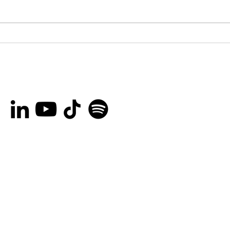
New Award Category
Les
Added for 12th OFN
Cas
Volunteer Awards
thi
colo