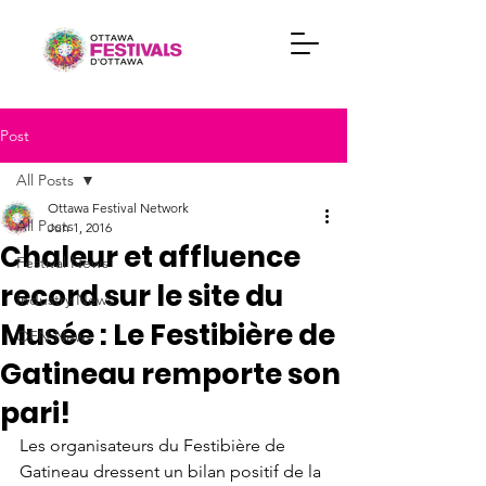
Post
All Posts
Ottawa Festival Network
All Posts
Jun 1, 2016
Chaleur et affluence
Festival News
record sur le site du
Industry News
Musée : Le Festibière de
OFN News
Gatineau remporte son
pari!
Les organisateurs du Festibière de 
Gatineau dressent un bilan positif de la 