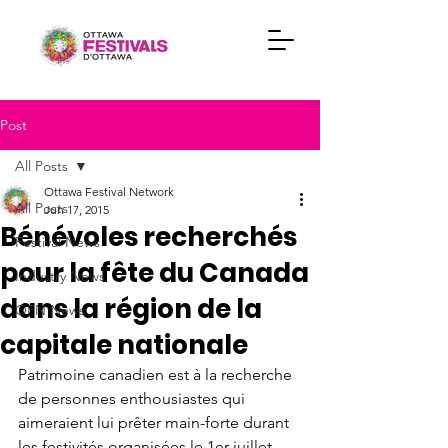
Post
All Posts
Ottawa Festival Network
All Posts
Jun 17, 2015
Bénévoles recherchés
Festival News
pour la fête du Canada
Industry News
dans la région de la
OFN News
capitale nationale
Patrimoine canadien est à la recherche 
de personnes enthousiastes qui 
aimeraient lui prêter main-forte durant 
les festivités organisées le 1
er
 juillet, 