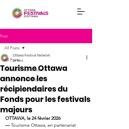
Post
All Posts
Ottawa Festival Network
All Posts
24 févr.
Tourisme Ottawa
Nouvelles de l'industrie
annonce les
Nouvelles du festival
récipiendaires du
Nouvelles de l'OFN
Fonds pour les festivals
majeurs
OTTAWA, le 24 février 2026 
— 
Tourisme Ottawa, en partenariat 