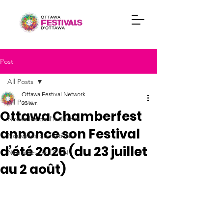
Post
All Posts
Ottawa Festival Network
All Posts
23 avr.
Ottawa Chamberfest
Nouvelles de l'industrie
annonce son Festival
Nouvelles du festival
d’été 2026 (du 23 juillet
Nouvelles de l'OFN
au 2 août)