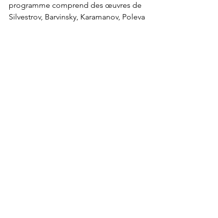
programme comprend des œuvres de 
Silvestrov, Barvinsky, Karamanov, Poleva 
et Skoryk, se concluant par un 
hommage puissant à la résilience 
artistique de l’Ukraine. 
Pekka Kuusisto et Gabriel Kahane : 
Council 
Mardi 28 juillet, 19 h — Carleton 
Dominion-Chalmers Centre 
Kuusisto et Kahane présentent Council, 
un programme collaboratif de 
musique de chambre et de chansons 
développé lors de retraites créatives en 
Carélie du Nord et à Portland. L’œuvre 
explore la mémoire, le deuil, l’amitié et 
la quête de sens partagé. 
Jon Kimura Parker : de Mozart à Oscar 