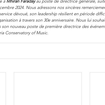
e à 
Mhiran Faraday
 au poste de directrice générale, suit
écembre 2024. Nous adressons nos sincères remerciemen
rvice dévoué, son leadership résilient en période diffici
anisation à travers son 30e anniversaire. Nous lui souhai
s son nouveau poste de première directrice des événeme
oria Conservatory of Music.