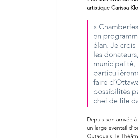
artistique Carissa K
« Chamberfest
en programmat
élan. Je croi
les donateurs,
municipalité, 
particulièreme
faire d’Ottawa
possibilités 
chef de file d
Depuis son arrivée à
un large éventail d
Outaouais, le Théâtre