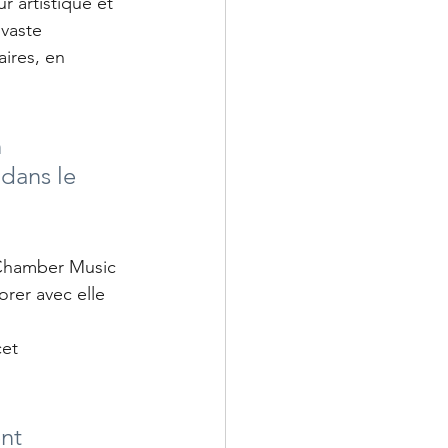
 artistique et 
vaste 
ires, en 
 
dans le 
 Chamber Music 
orer avec elle 
et 
nt 