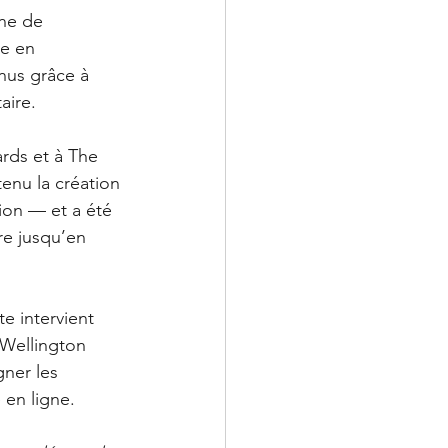
ne de 
re en 
nus grâce à 
aire.
rds et à The 
enu la création 
ion — et a été 
re jusqu’en 
e intervient 
 Wellington 
ner les 
 en ligne.