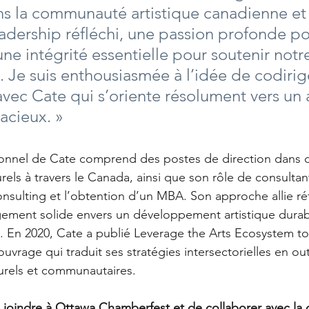
s la communauté artistique canadienne et 
adership réfléchi, une passion profonde po
’une intégrité essentielle pour soutenir not
s. Je suis enthousiasmée à l’idée de codirig
avec Cate qui s’oriente résolument vers un 
acieux. »
ionnel de Cate comprend des postes de direction dans d
lturels à travers le Canada, ainsi que son rôle de consultan
onsulting et l’obtention d’un MBA. Son approche allie ré
gement solide envers un développement artistique durab
En 2020, Cate a publié Leverage the Arts Ecosystem to
ouvrage qui traduit ses stratégies intersectorielles en out
turels et communautaires.
e joindre à Ottawa Chamberfest et de collaborer avec la d