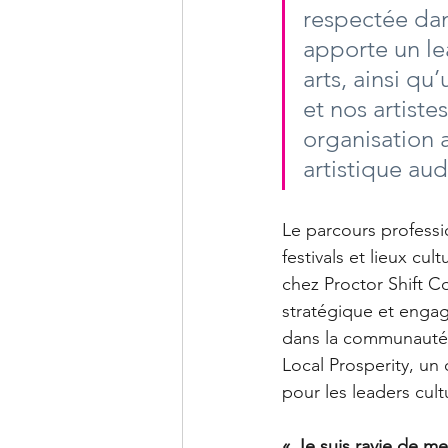
respectée dan
apporte un le
arts, ainsi qu
et nos artiste
organisation 
artistique aud
Le parcours profess
festivals et lieux cu
chez Proctor Shift C
stratégique et enga
dans la communauté. 
Local Prosperity, un 
pour les leaders cul
« Je suis ravie de m