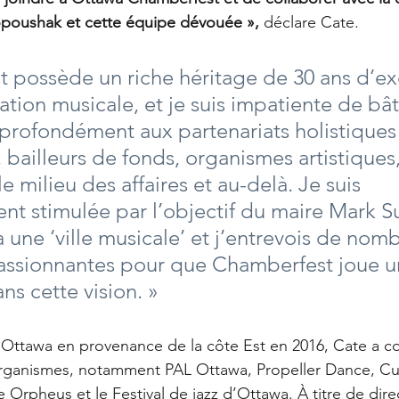
lopoushak et cette équipe dévouée »,
déclare Cate.
 possède un riche héritage de 30 ans d’ex
ion musicale, et je suis impatiente de bâti
s profondément aux partenariats holistique
 bailleurs de fonds, organismes artistiques,
le milieu des affaires et au-delà. Je suis 
nt stimulée par l’objectif du maire Mark Su
 une ‘ville musicale’ et j’entrevois de nom
passionnantes pour que Chamberfest joue un
ans cette vision. »
 Ottawa en provenance de la côte Est en 2016, Cate a co
’organismes, notamment PAL Ottawa, Propeller Dance, Cu
 Orpheus et le Festival de jazz d’Ottawa. À titre de direc