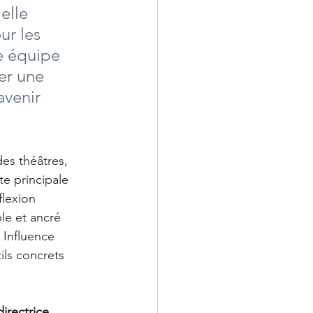
elle 
ur les 
re équipe 
er une 
avenir 
es théâtres, 
te principale 
flexion 
le et ancré 
 Influence 
ils concrets 
irectrice 