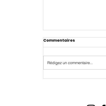
Commentaires
Rédigez un commentaire...
Hard Rock Hotel & Casino
Ottawa célèbre sa
première année avec dix
jours de musique en
direct, de feux d’artifice