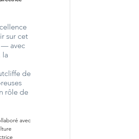
cellence 
r sur cet 
s — avec 
 la 
tcliffe de 
breuses 
 rôle de 
llaboré avec 
lture 
trice 