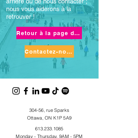
arrière ou de nous contacter ;
nous vous aiderons à la
retrouver !
Retour à la page d'accueil
Contactez-nous
304-56, rue Sparks
Ottawa, ON K1P 5A9
613.233.1085
Monday - Thursday, 9AM - 5PM